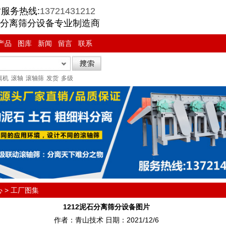
时服务热线:
13721431212
分离筛分设备专业制造商
产品
图库
新闻
留言
联系
离机
滚轴
滚轴筛
发货
多级
心
>
工厂图集
1212泥石分离筛分设备图片
作者：青山技术 日期：2021/12/6