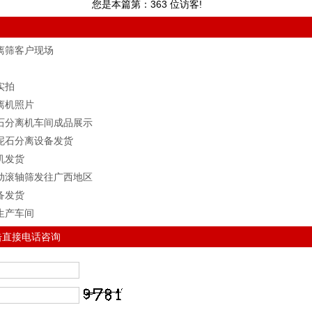
您是本篇第：
363
位访客!
分离筛客户现场
实拍
离机照片
泥石分离机车间成品展示
土泥石分离设备发货
机发货
联动滚轴筛发往广西地区
备发货
生产车间
击直接电话咨询