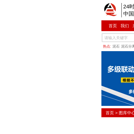
24
中国
首页
我们
热点:
泥石
泥石分
首页
>
图库中