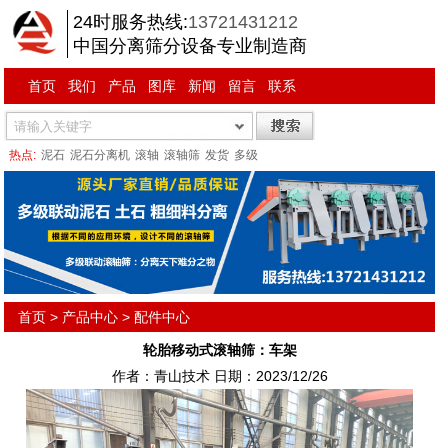
24时服务热线:
13721431212
中国分离筛分设备专业制造商
首页
我们
产品
图库
新闻
留言
联系
热点:
泥石
泥石分离机
滚轴
滚轴筛
发货
多级
首页
>
产品中心
>
配件中心
轮胎移动式滚轴筛：车架
作者：青山技术 日期：2023/12/26