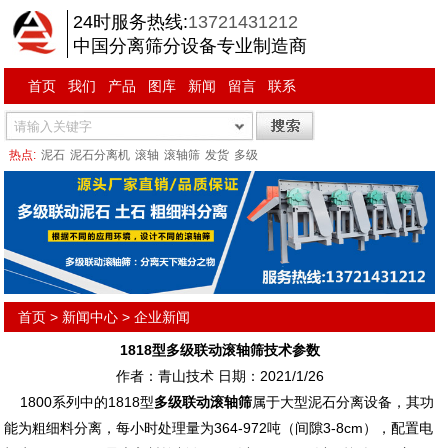
24时服务热线:
13721431212
中国分离筛分设备专业制造商
首页
我们
产品
图库
新闻
留言
联系
热点:
泥石
泥石分离机
滚轴
滚轴筛
发货
多级
首页
>
新闻中心
>
企业新闻
1818型多级联动滚轴筛技术参数
作者：青山技术 日期：2021/1/26
1800系列中的1818型
多级联动滚轴筛
属于大型泥石分离设备，其功
能为粗细料分离，每小时处理量为364-972吨（间隙3-8cm），配置电