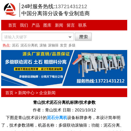
24时服务热线:
13721431212
中国分离筛分设备专业制造商
首页
我们
产品
图库
新闻
留言
联系
热点:
泥石
泥石分离机
滚轴
滚轴筛
发货
多级
首页
>
新闻中心
>
企业新闻
青山技术泥石分离机标牌/技术参数
作者：青山技术 日期：2021/10/12
下图是青山技术设计的
泥石分离机
设备标牌参考，本设计简单明
了，技术参数清晰，机器名称：多级联动滚轴筛；功能：泥石分离、