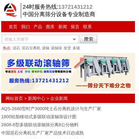
24时服务热线:
13721431212
中国分离筛分设备专业制造商
首页
我们
产品
图库
新闻
留言
联系
热点:
泥石
泥石分离机
滚轴
滚轴筛
发货
多级
网站首页
>
新闻中心
>
企业新闻
AQS-2680型时产3000吨土石分离机设计与生产厂家
1800轮胎移动式多级联动滚轴筛设计图
2808-8型多级联动滚轴筛分离8公分物料
中国泥石分离机生产厂家产品技术日趋成熟