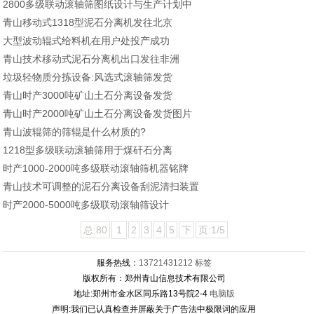
2800多级联动滚轴筛图纸设计与生产计划中
青山移动式1318型泥石分离机发往北京
大型波动辊式给料机在用户处投产成功
青山技术移动式泥石分离机出口发往非洲
垃圾轻物质分拣设备:风选式滚轴筛发货
青山时产3000吨矿山土石分离设备发货
青山时产2000吨矿山土石分离设备发货图片
青山波辊筛的筛辊是什么材质的?
1218型多级联动滚轴筛用于煤矸石分离
时产1000-2000吨多级联动滚轴筛机器铭牌
青山技术可调整的泥石分离设备刮泥清扫装置
时产2000-5000吨多级联动滚轴筛设计
总:80
1
2
3
4
5
下
页:1/5
服务热线：
13721431212
标签
版权所有：郑州青山信息技术有限公司
地址:郑州市金水区同乐路13号院2-4
电脑版
声明:我们已认真检查并屏蔽关于广告法中极限词的应用