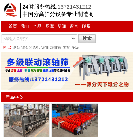
24时服务热线:
13721431212
中国分离筛分设备专业制造商
首页
我们
产品
图库
新闻
留言
联系
热点:
泥石
泥石分离机
滚轴
滚轴筛
发货
多级
产品中心