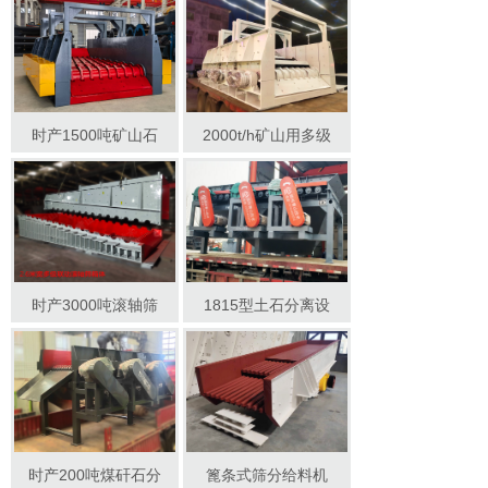
时产1500吨矿山石
2000t/h矿山用多级
时产3000吨滚轴筛
1815型土石分离设
时产200吨煤矸石分
篦条式筛分给料机