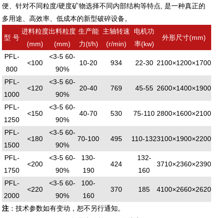
便、针对不同粒度/硬度矿物选择不同内部结构等特点, 是一种真正的
多用途、高效率、低成本的新型破碎设备。
进料粒度
出料粒度
生产能
主轴转速
电机功
型 号
外形尺寸(mm)
(mm)
(mm)
力(t/h)
(r/min)
率(kw)
PFL-
<3-5 60-
<100
10-20
934
22-30
2100×1200×1700
800
90%
PFL-
<3-5 60-
<120
20-40
769
45-55
2600×1400×1900
1000
90%
PFL-
<3-5 60-
<150
40-70
530
75-110
2800×1600×2100
1250
90%
PFL-
<3-5 60-
<180
70-100
495
110-132
3100×1900×2200
1500
90%
PFL-
<3-5 60-
130-
132-
<200
424
3710×2360×2390
1750
90%
190
160
PFL-
<3-5 60-
100-
<220
370
185
4100×2660×2620
2000
90%
160
注
：技术参数如有变动，恕不另行通知。