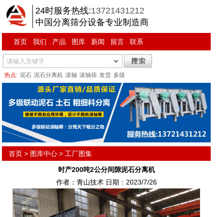
24时服务热线:
13721431212
中国分离筛分设备专业制造商
首页
我们
产品
图库
新闻
留言
联系
热点:
泥石
泥石分离机
滚轴
滚轴筛
发货
多级
首页
>
图库中心
>
工厂图集
时产200吨2公分间隙泥石分离机
作者：青山技术 日期：2023/7/26