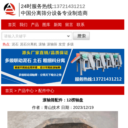
24时服务热线:
13721431212
中国分离筛分设备专业制造商
首页
我们
产品
图库
新闻
留言
联系
热点:
泥石
泥石分离机
滚轴
滚轴筛
发货
多级
首页
>
产品中心
>
配件中心
滚轴筛配件：12楞轴盘
作者：青山技术 日期：2023/12/19